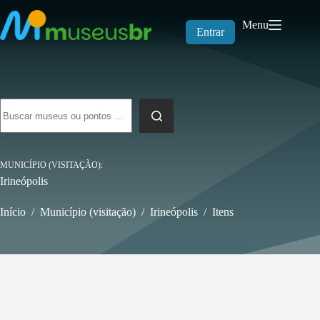
Pular
para
Menu
o
Entrar
conteúdo
Sem
resultados
MUNICÍPIO (VISITAÇÃO)
Irineópolis
Início
/
Município (visitação)
/
Irineópolis
/
Itens