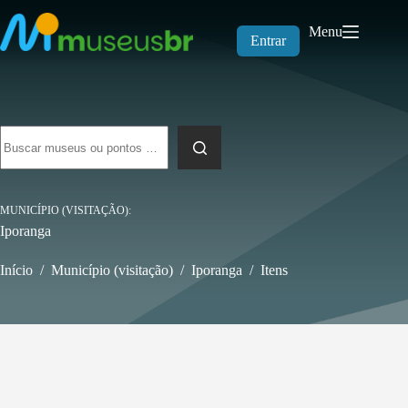
Pular
para
Menu
o
Entrar
conteúdo
Sem
resultados
MUNICÍPIO (VISITAÇÃO)
Iporanga
Início
/
Município (visitação)
/
Iporanga
/
Itens