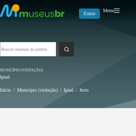
Pular
para
Menu
o
Entrar
conteúdo
Sem
resultados
MUNICÍPIO (VISITAÇÃO)
Ipiaú
Início
/
Município (visitação)
/
Ipiaú
/
Itens