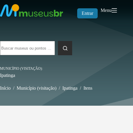
Pular
para
Menu
o
Entrar
conteúdo
Sem
resultados
MUNICÍPIO (VISITAÇÃO)
Ipatinga
Início
/
Município (visitação)
/
Ipatinga
/
Itens