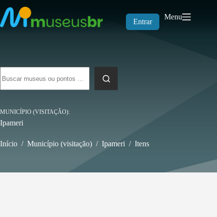
Pular
para
Menu
o
Entrar
conteúdo
Sem
resultados
MUNICÍPIO (VISITAÇÃO)
Ipameri
Início
/
Município (visitação)
/
Ipameri
/
Itens