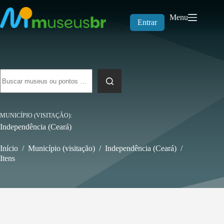
Pular
para
Menu
o
Entrar
conteúdo
Sem
resultados
MUNICÍPIO (VISITAÇÃO)
Independência (Ceará)
Início
/
Município (visitação)
/
Independência (Ceará)
/
Itens