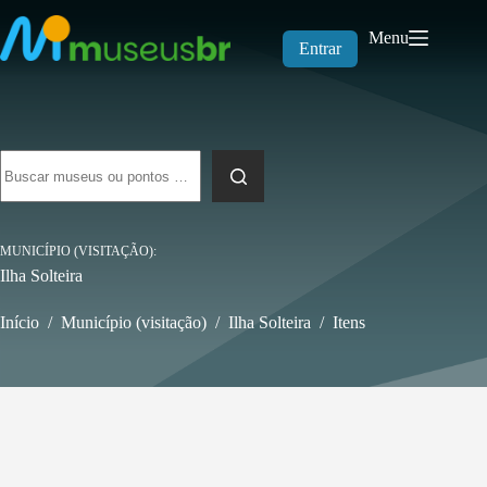
Pular
para
Menu
o
Entrar
conteúdo
Sem
resultados
MUNICÍPIO (VISITAÇÃO)
Ilha Solteira
Início
/
Município (visitação)
/
Ilha Solteira
/
Itens