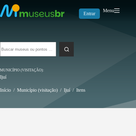
Pular
para
Menu
o
Entrar
conteúdo
Sem
resultados
MUNICÍPIO (VISITAÇÃO)
Ijuí
Início
/
Município (visitação)
/
Ijuí
/
Itens