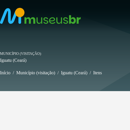
Pular
para
o
conteúdo
MUNICÍPIO (VISITAÇÃO)
Iguatu (Ceará)
Início
/
Município (visitação)
/
Iguatu (Ceará)
/
Itens