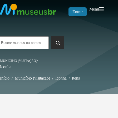
Pular
para
Menu
o
Entrar
conteúdo
Sem
resultados
MUNICÍPIO (VISITAÇÃO)
Iconha
Início
/
Município (visitação)
/
Iconha
/
Itens