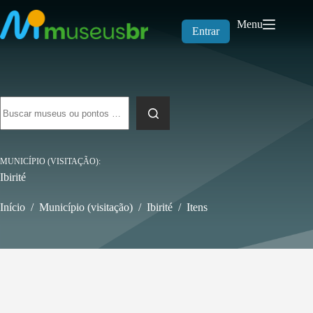
Pular
para
Menu
o
Entrar
conteúdo
Sem
resultados
MUNICÍPIO (VISITAÇÃO)
Ibirité
Início
/
Município (visitação)
/
Ibirité
/
Itens