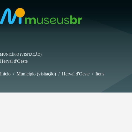
Pular
para
o
conteúdo
MUNICÍPIO (VISITAÇÃO)
Herval d'Oeste
Início
/
Município (visitação)
/
Herval d'Oeste
/
Itens