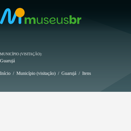
Pular
para
o
conteúdo
MUNICÍPIO (VISITAÇÃO)
Guarujá
Início
/
Município (visitação)
/
Guarujá
/
Itens