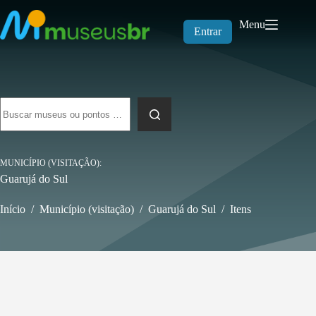
Pular
para
Menu
o
Entrar
conteúdo
Sem
resultados
MUNICÍPIO (VISITAÇÃO)
Guarujá do Sul
Início
/
Município (visitação)
/
Guarujá do Sul
/
Itens