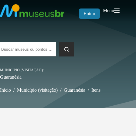
Pular
para
Menu
o
Entrar
conteúdo
Sem
resultados
MUNICÍPIO (VISITAÇÃO)
Guaranésia
Início
/
Município (visitação)
/
Guaranésia
/
Itens