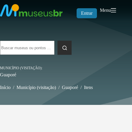
Pular
para
Menu
o
Entrar
conteúdo
Sem
resultados
MUNICÍPIO (VISITAÇÃO)
Guaporé
Início
/
Município (visitação)
/
Guaporé
/
Itens