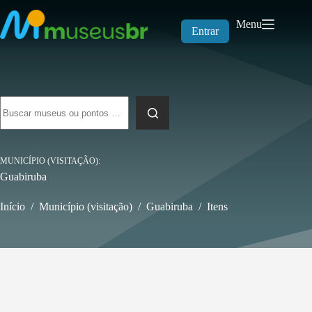
Pular
para
Menu
o
Entrar
conteúdo
Sem
resultados
MUNICÍPIO (VISITAÇÃO)
Guabiruba
Início
/
Município (visitação)
/
Guabiruba
/
Itens