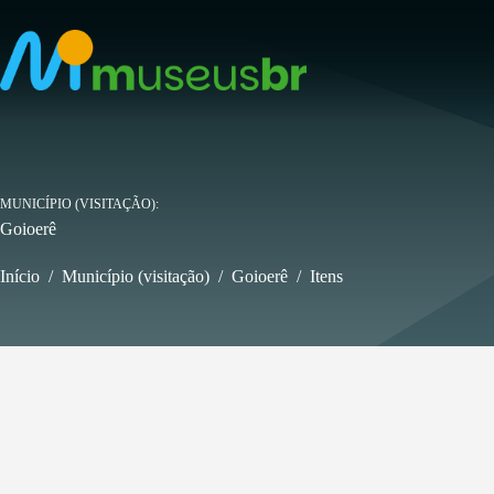
Pular
para
o
conteúdo
MUNICÍPIO (VISITAÇÃO)
Goioerê
Início
/
Município (visitação)
/
Goioerê
/
Itens