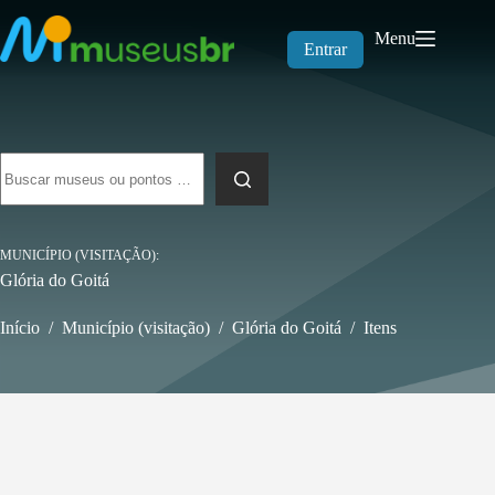
Pular
para
Menu
o
Entrar
conteúdo
Sem
resultados
MUNICÍPIO (VISITAÇÃO)
Glória do Goitá
Início
/
Município (visitação)
/
Glória do Goitá
/
Itens