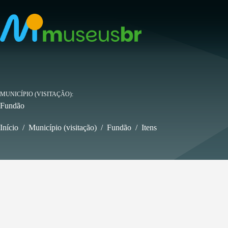
Pular
para
o
conteúdo
MUNICÍPIO (VISITAÇÃO)
Fundão
Início
/
Município (visitação)
/
Fundão
/
Itens