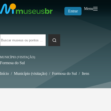
Pular
para
Menu
o
Entrar
conteúdo
Sem
resultados
MUNICÍPIO (VISITAÇÃO)
Formosa do Sul
Início
/
Município (visitação)
/
Formosa do Sul
/
Itens