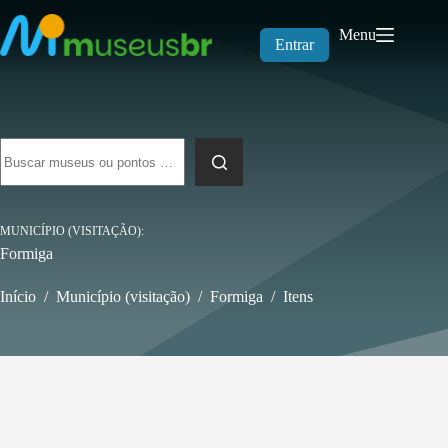
Pular
para
Menu
o
Entrar
conteúdo
Sem
resultados
MUNICÍPIO (VISITAÇÃO)
Formiga
Início
/
Município (visitação)
/
Formiga
/
Itens