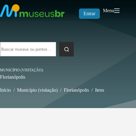
Pular
para
Menu
o
Entrar
conteúdo
Sem
resultados
MUNICÍPIO (VISITAÇÃO)
Florianópolis
Início
/
Município (visitação)
/
Florianópolis
/
Itens