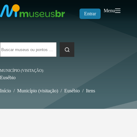
Pular
para
Menu
o
Entrar
conteúdo
Sem
resultados
MUNICÍPIO (VISITAÇÃO)
Eusébio
Início
/
Município (visitação)
/
Eusébio
/
Itens