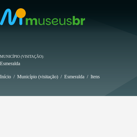
Pular
para
o
conteúdo
MUNICÍPIO (VISITAÇÃO)
Esmeralda
Início
/
Município (visitação)
/
Esmeralda
/
Itens