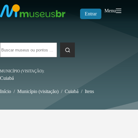
Pular
para
Menu
o
Entrar
conteúdo
Sem
resultados
MUNICÍPIO (VISITAÇÃO)
Cuiabá
Início
/
Município (visitação)
/
Cuiabá
/
Itens