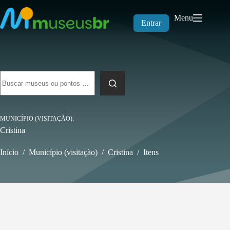
Pular
para
Menu
o
Entrar
conteúdo
Sem
resultados
MUNICÍPIO (VISITAÇÃO)
Cristina
Início
/
Município (visitação)
/
Cristina
/
Itens