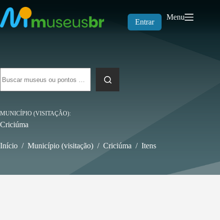
Pular
para
Menu
o
Entrar
conteúdo
Sem
resultados
MUNICÍPIO (VISITAÇÃO)
Criciúma
Início
/
Município (visitação)
/
Criciúma
/
Itens