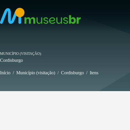
Pular
para
o
conteúdo
MUNICÍPIO (VISITAÇÃO)
Cordisburgo
Início
/
Município (visitação)
/
Cordisburgo
/
Itens