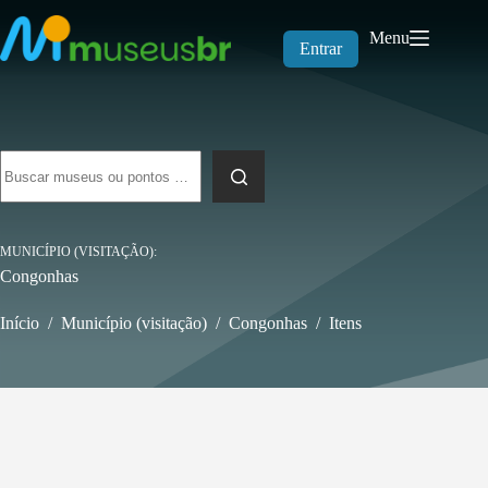
Pular
para
Menu
o
Entrar
conteúdo
Sem
resultados
MUNICÍPIO (VISITAÇÃO)
Congonhas
Início
/
Município (visitação)
/
Congonhas
/
Itens