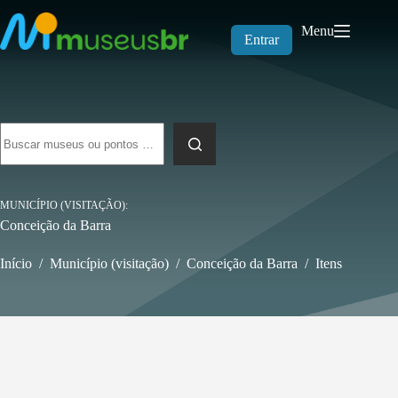
Pular
para
Menu
o
Entrar
conteúdo
Sem
resultados
MUNICÍPIO (VISITAÇÃO)
Conceição da Barra
Início
/
Município (visitação)
/
Conceição da Barra
/
Itens