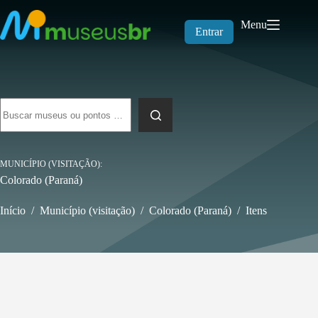
Pular
para
Menu
o
Entrar
conteúdo
Sem
resultados
MUNICÍPIO (VISITAÇÃO)
Colorado (Paraná)
Início
/
Município (visitação)
/
Colorado (Paraná)
/
Itens