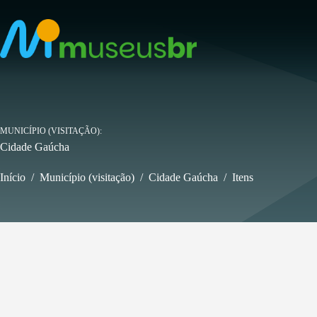
Pular
para
o
conteúdo
MUNICÍPIO (VISITAÇÃO)
Cidade Gaúcha
Início
/
Município (visitação)
/
Cidade Gaúcha
/
Itens