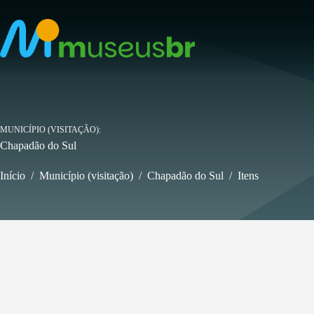
Pular
para
o
conteúdo
MUNICÍPIO (VISITAÇÃO)
Chapadão do Sul
Início
/
Município (visitação)
/
Chapadão do Sul
/
Itens