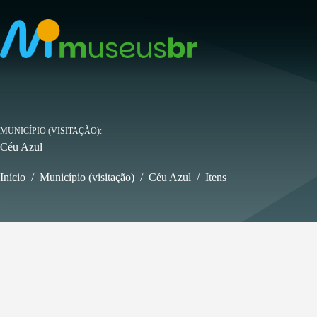
Pular
para
o
conteúdo
MUNICÍPIO (VISITAÇÃO)
Céu Azul
Início
/
Município (visitação)
/
Céu Azul
/
Itens