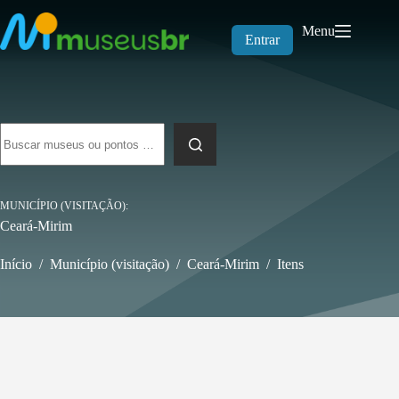
Pular
para
Menu
o
Entrar
conteúdo
Sem
resultados
MUNICÍPIO (VISITAÇÃO)
Ceará-Mirim
Início
/
Município (visitação)
/
Ceará-Mirim
/
Itens