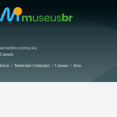
Pular
para
o
conteúdo
MUNICÍPIO (VISITAÇÃO)
Caruaru
Início
/
Município (visitação)
/
Caruaru
/
Itens