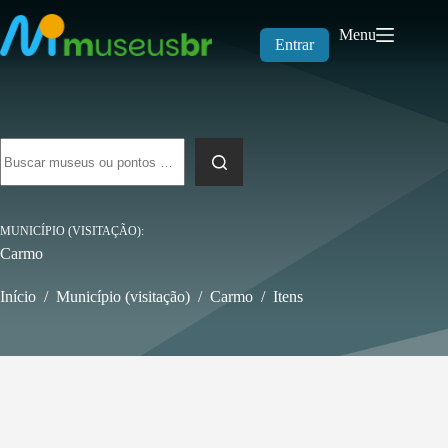
Pular
para
Menu
o
Entrar
conteúdo
Sem
resultados
MUNICÍPIO (VISITAÇÃO)
Carmo
Início
/
Município (visitação)
/
Carmo
/
Itens