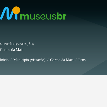
Pular
para
o
conteúdo
MUNICÍPIO (VISITAÇÃO)
Carmo da Mata
Início
/
Município (visitação)
/
Carmo da Mata
/
Itens