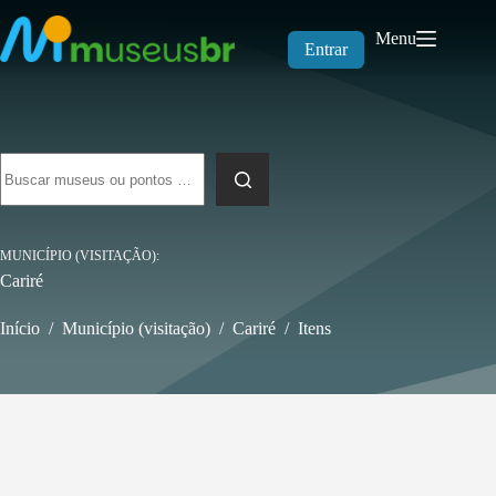
Pular
para
Menu
o
Entrar
conteúdo
Sem
resultados
MUNICÍPIO (VISITAÇÃO)
Cariré
Início
/
Município (visitação)
/
Cariré
/
Itens