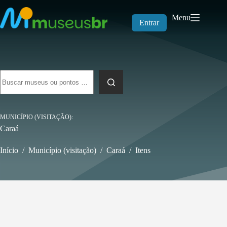
Pular
para
Menu
o
Entrar
conteúdo
Sem
resultados
MUNICÍPIO (VISITAÇÃO)
Caraá
Início
/
Município (visitação)
/
Caraá
/
Itens