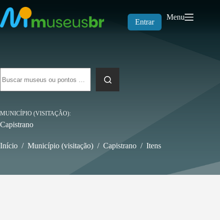
Pular
para
Menu
o
Entrar
conteúdo
Sem
resultados
MUNICÍPIO (VISITAÇÃO)
Capistrano
Início
/
Município (visitação)
/
Capistrano
/
Itens