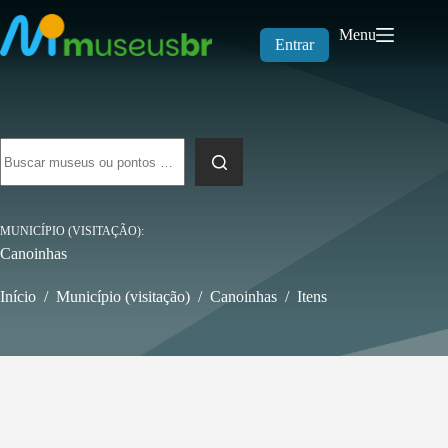
Pular
para
Menu
o
Entrar
conteúdo
Sem
resultados
MUNICÍPIO (VISITAÇÃO)
Canoinhas
Início
/
Município (visitação)
/
Canoinhas
/
Itens