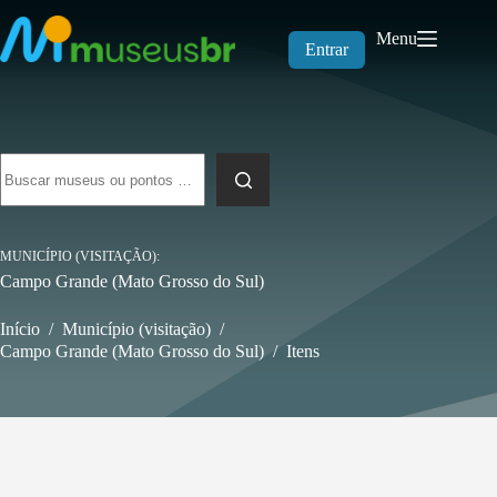
Pular
para
Menu
o
Entrar
conteúdo
Sem
resultados
MUNICÍPIO (VISITAÇÃO)
Campo Grande (Mato Grosso do Sul)
Início
/
Município (visitação)
/
Campo Grande (Mato Grosso do Sul)
/
Itens