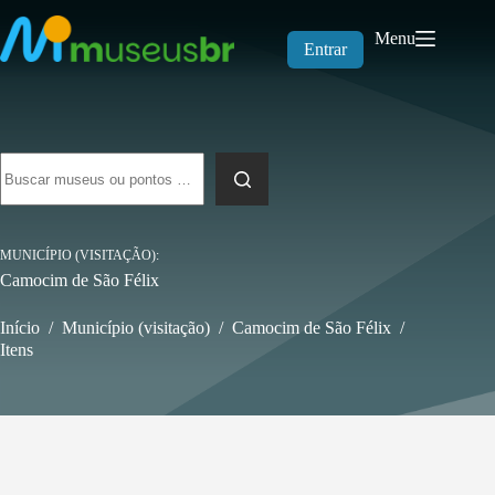
Pular
para
Menu
o
Entrar
conteúdo
Sem
resultados
MUNICÍPIO (VISITAÇÃO)
Camocim de São Félix
Início
/
Município (visitação)
/
Camocim de São Félix
/
Itens