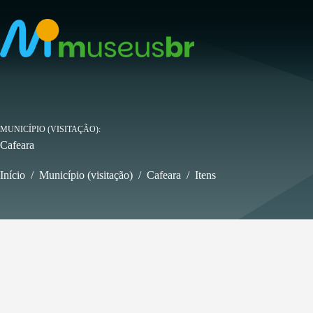
Pular
para
o
conteúdo
MUNICÍPIO (VISITAÇÃO)
Cafeara
Início
/
Município (visitação)
/
Cafeara
/
Itens