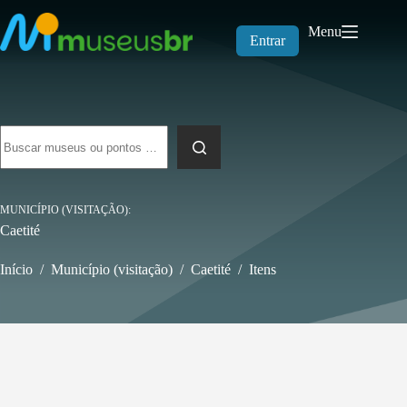
Pular
para
Menu
o
Entrar
conteúdo
Sem
resultados
MUNICÍPIO (VISITAÇÃO)
Caetité
Início
/
Município (visitação)
/
Caetité
/
Itens