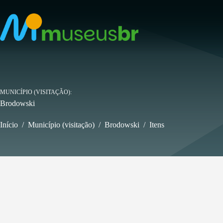
Pular
para
o
conteúdo
MUNICÍPIO (VISITAÇÃO)
Brodowski
Início
/
Município (visitação)
/
Brodowski
/
Itens