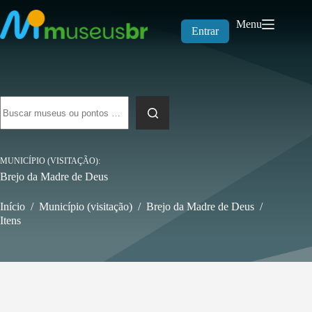
Pular
para
Menu
o
Entrar
conteúdo
Sem
resultados
MUNICÍPIO (VISITAÇÃO)
Brejo da Madre de Deus
Início
/
Município (visitação)
/
Brejo da Madre de Deus
/
Itens