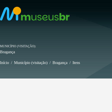
Pular
para
o
conteúdo
MUNICÍPIO (VISITAÇÃO)
Bragança
Início
/
Município (visitação)
/
Bragança
/
Itens